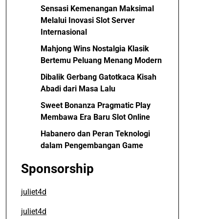
Sensasi Kemenangan Maksimal
Melalui Inovasi Slot Server
Internasional
Mahjong Wins Nostalgia Klasik
Bertemu Peluang Menang Modern
Dibalik Gerbang Gatotkaca Kisah
Abadi dari Masa Lalu
Sweet Bonanza Pragmatic Play
Membawa Era Baru Slot Online
Habanero dan Peran Teknologi
dalam Pengembangan Game
Sponsorship
juliet4d
juliet4d