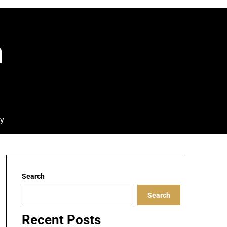
n
cy
Search
Search
Recent Posts