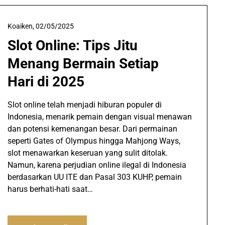
Koaiken,
02/05/2025
Slot Online: Tips Jitu
Menang Bermain Setiap
Hari di 2025
Slot online telah menjadi hiburan populer di
Indonesia, menarik pemain dengan visual menawan
dan potensi kemenangan besar. Dari permainan
seperti Gates of Olympus hingga Mahjong Ways,
slot menawarkan keseruan yang sulit ditolak.
Namun, karena perjudian online ilegal di Indonesia
berdasarkan UU ITE dan Pasal 303 KUHP, pemain
harus berhati-hati saat…