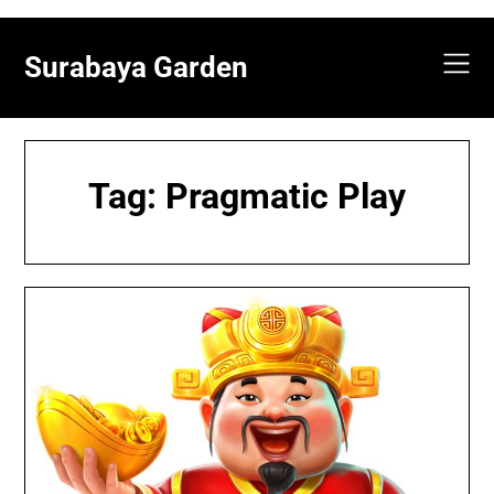
Skip
to
Surabaya Garden
content
Tag:
Pragmatic Play