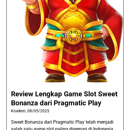
Review Lengkap Game Slot Sweet
Bonanza dari Pragmatic Play
Koaiken,
08/05/2025
Sweet Bonanza dari Pragmatic Play telah menjadi
salah satu game slot paling digemari di Indonesia