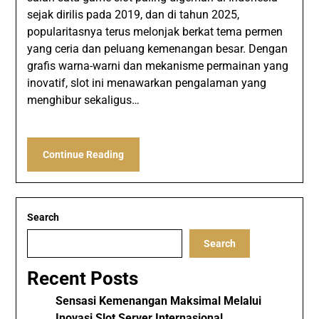
sejak dirilis pada 2019, dan di tahun 2025,
popularitasnya terus melonjak berkat tema permen
yang ceria dan peluang kemenangan besar. Dengan
grafis warna-warni dan mekanisme permainan yang
inovatif, slot ini menawarkan pengalaman yang
menghibur sekaligus…
Continue Reading
Search
Search
Recent Posts
Sensasi Kemenangan Maksimal Melalui
Inovasi Slot Server Internasional